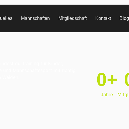
uelles
Mannschaften
Mitgliedschaft
Kontakt
Blog
indest du Training für Kinder,
 und Mannschaftssport mit richtig
0
+
n Weiden.
Jahre
Mitgl