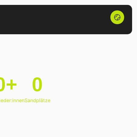
0
+
0
ieder:innen
Sandplätze