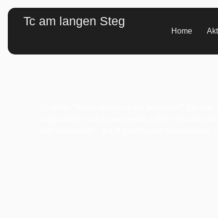
Tc am langen Steg
Home
Akt
Du willst Tennis spielen oder anfangen? Bei uns f
Jugendliche und Erwachsene, offene Clubabende
viel Teamspirit – auf 4 gepflegten Sandplätzen i